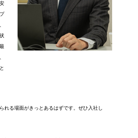
安
プ
、
状
最
、
と
られる場面がきっとあるはずです。ぜひ入社し