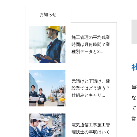
お知らせ
施工管理の平均残業
時間は月何時間？業
種別データと2...
元請けと下請け、建
当
設業ではどう違う？
仕組みとキャリ...
な
て
常
電気通信工事施工管
理技士の年収はいく