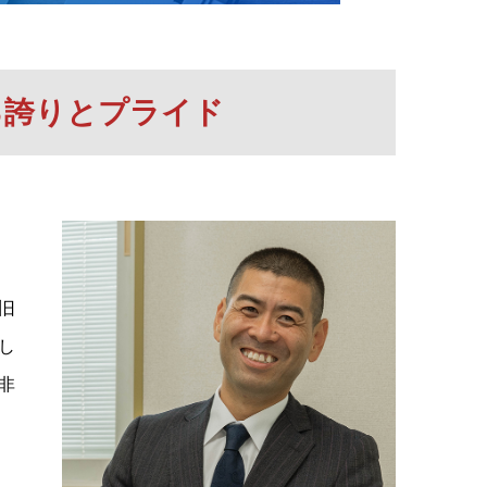
る誇りとプライド
旧
し
非