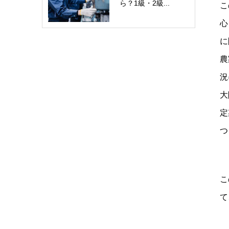
ら？1級・2級...
こ
心
に
農
況
大
定
つ
こ
て