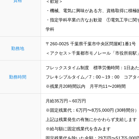
資格
＜歓迎＞
・機械、電気に興味がある方、資格取得に積極
・指定学科卒業の方なお歓迎 ①電気工学に関
学科
〒260-0025 千葉県千葉市中央区問屋町1番1
勤務地
＜アクセス＞千葉都市モノレール「市役所前駅」
フレックスタイム制度 標準労働時間：1日あた
勤務時間
フレキシブルタイム／7：00～19：00 コアタイ
※残業月20時間以内 月平均11〜20時間
月給35万円～60万円
※固定残業代：6万円〜8万5,000円 (30時間分）
上記は残業発生の有無にかかわらず支給します
※給与額に固定残業代を含みます
固定残業代を除いた金額：29万円〜51万5,000